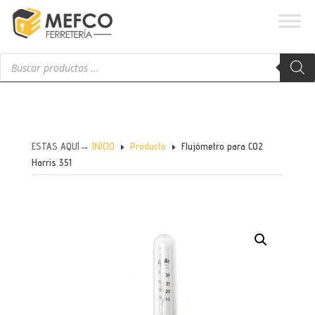
Búsqueda
de
productos
ESTAS AQUÍ→
INICIO
Producto
Flujómetro para CO2
E
E
Harris 351