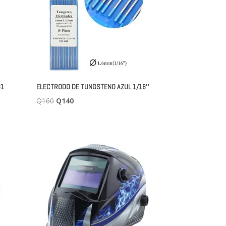
31
ELECTRODO DE TUNGSTENO AZUL 1/16″
El
El
Q
160
Q
140
precio
precio
original
actual
era:
es:
Q160.
Q140.