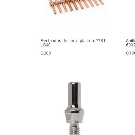
Electrodos de corte plasma PT31
Anil
LG40
600
Q
200
Q
10