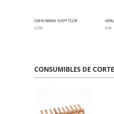
CORTA VIDRIOS TOYO™ TC17B
CEPIL
Q
295
Q
30
CONSUMIBLES DE CORT