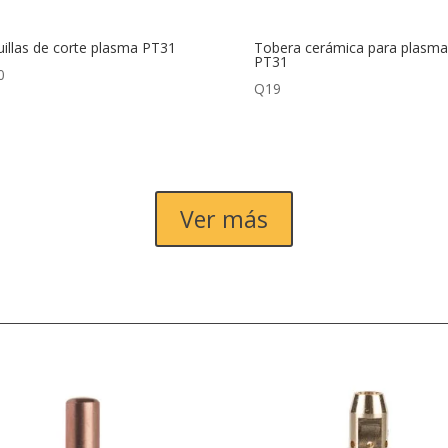
illas de corte plasma PT31
Tobera cerámica para plasma
PT31
0
Q
19
Ver más