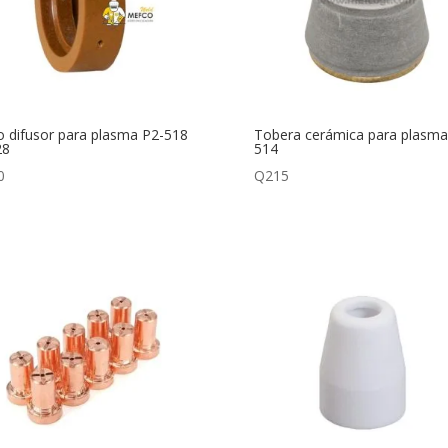
lo difusor para plasma P2-518
Tobera cerámica para plasma
28
514
0
Q
215