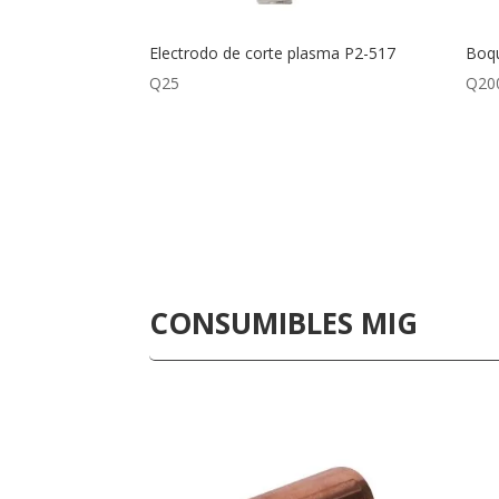
Electrodo de corte plasma P2-517
Boqu
Q
25
Q
20
CONSUMIBLES MIG