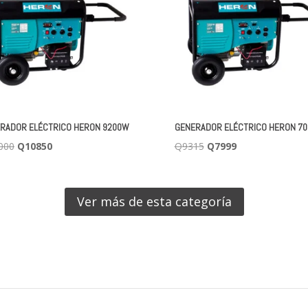
RADOR ELÉCTRICO HERON 9200W
GENERADOR ELÉCTRICO HERON 7
El
El
El
El
000
Q
10850
Q
9315
Q
7999
precio
precio
precio
precio
original
actual
original
actual
era:
es:
era:
es:
Ver más de esta categoría
Q11000.
Q10850.
Q9315.
Q7999.