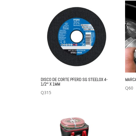
DISCO DE CORTE PFERD SG STEELOX 4-
MARCA
1/2″ X 1MM
Q
60
Q
315