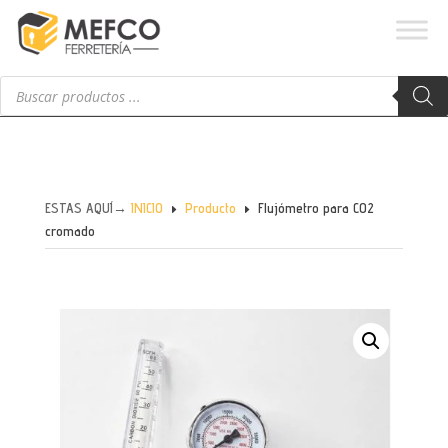
Búsqueda
de
productos
ESTAS AQUÍ→
INICIO
Producto
Flujómetro para CO2
E
E
cromado