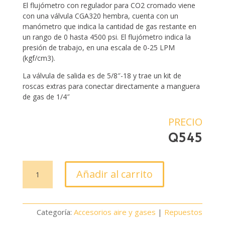
El flujómetro con regulador para CO2 cromado viene
con una válvula CGA320 hembra, cuenta con un
manómetro que indica la cantidad de gas restante en
un rango de 0 hasta 4500 psi. El flujómetro indica la
presión de trabajo, en una escala de 0-25 LPM
(kgf/cm3).
La válvula de salida es de 5/8″-18 y trae un kit de
roscas extras para conectar directamente a manguera
de gas de 1/4″
PRECIO
Q
545
Flujómetro
Añadir al carrito
para
CO2
cromado
Categoría:
Accesorios aire y gases
|
Repuestos
cantidad