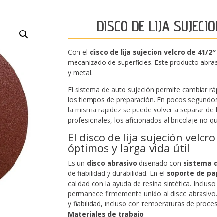
DISCO DE LIJA SUJEC
Con el
disco de lija sujecion velcro de 41/2
mecanizado de superficies. Este producto abra
y metal.
El sistema de auto sujeción permite cambiar r
los tiempos de preparación. En pocos segundos,
la misma rapidez se puede volver a separar de l
profesionales, los aficionados al bricolaje no q
El disco de lija sujeción velcr
óptimos y larga vida útil
Es un
disco abrasivo
diseñado con
sistema d
de fiabilidad y durabilidad. En el
soporte de pap
calidad con la ayuda de resina sintética. Inclus
permanece firmemente unido al disco abrasivo.
y fiabilidad, incluso con temperaturas de proce
Materiales de trabajo