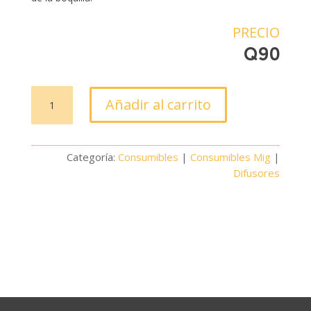
PRECIO
Q
90
Difusor
Añadir al carrito
de
gas
Mig
Categoría:
Consumibles
|
Consumibles Mig
|
D-
Difusores
MA250
cantidad