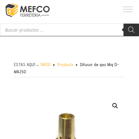
Búsqueda
de
productos
ESTAS AQUÍ→
INICIO
Producto
Difusor de gas Mig D-
E
E
MA250