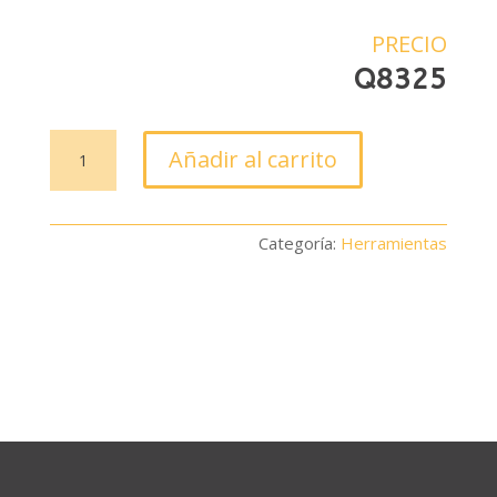
PRECIO
Q
8325
Taladro
Añadir al carrito
Magnético
Mag
Drill
Categoría:
Herramientas
HGMD35
cantidad