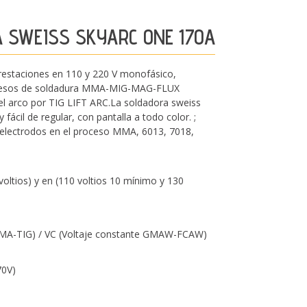
 SWEISS SKYARC ONE 170A
restaciones en 110 y 220 V monofásico,
cesos de soldadura MMA-MIG-MAG-FLUX
 arco por TIG LIFT ARC.La soldadora sweiss
fácil de regular, con pantalla a todo color. ;
e electrodos en el proceso MMA, 6013, 7018,
ltios) y en (110 voltios 10 mínimo y 130
n MMA-TIG) / VC (Voltaje constante GMAW-FCAW)
70V)