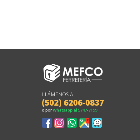
LLÁMENOS AL
(502) 6206-0837
o por
Whatsapp al 5747-7199