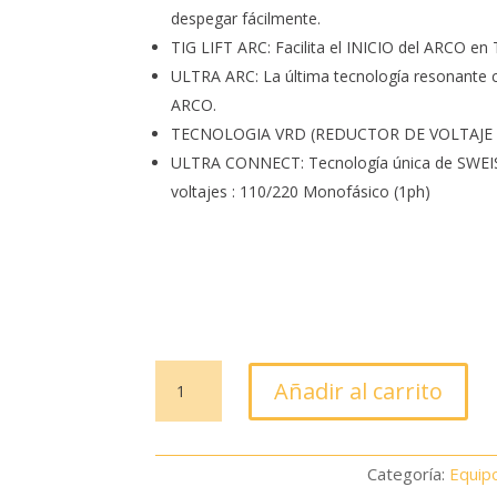
despegar fácilmente.
TIG LIFT ARC: Facilita el INICIO del ARCO en 
ULTRA ARC: La última tecnología resonante 
ARCO.
TECNOLOGIA VRD (REDUCTOR DE VOLTAJE 
ULTRA CONNECT: Tecnología única de SWEISS,
voltajes : 110/220 Monofásico (1ph)
SOLDADORA
Añadir al carrito
SWEISS
SKYARC
ONE
Categoría:
Equip
170A