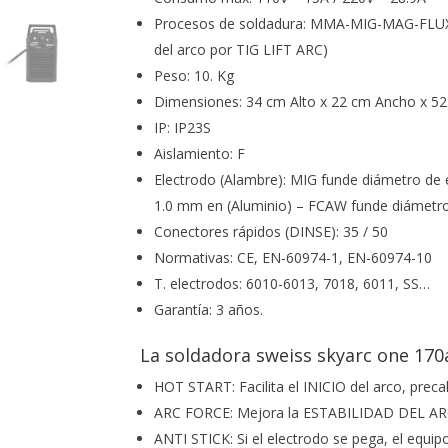
Procesos de soldadura: MMA-MIG-MAG-FLUX
del arco por TIG LIFT ARC)
Peso: 10. Kg
Dimensiones: 34 cm Alto x 22 cm Ancho x 5
IP: IP23S
Aislamiento: F
Electrodo (Alambre): MIG funde diámetro de 
1.0 mm en (Aluminio) – FCAW funde diámetr
Conectores rápidos (DINSE): 35 / 50
Normativas: CE, EN-60974-1, EN-60974-10
T. electrodos: 6010-6013, 7018, 6011, SS…
Garantía: 3 años.
La soldadora sweiss skyarc one 170a
HOT START: Facilita el INICIO del arco, preca
ARC FORCE: Mejora la ESTABILIDAD DEL ARCO
ANTI STICK: Si el electrodo se pega, el equip