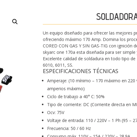
SOLDADORA
Un equipo diseñado para ofrecer las mejores p
ofreciendo máximo 170 Amp. Domina los pro
CORED CON GAS Y SIN GAS-TIG con ignición del
skyarc one 170a esta diseñada para ser simple y 
Excelente calidad de soldadura en todo tipo d
6010, 6011, SS.
ESPECIFICACIONES TÉCNICAS
Amperaje: (10 mínimo – 170 máximo en 220 vo
amperios máximo)
Ciclo de trabajo a 40° C: 50%
Tipo de corriente: DC (Corriente directa e
Ocv: 75V
Voltaje de entrada: 110 / 220V – 1 Ph (95 – 2
Frecuencia: 50 / 60 Hz
Consumo máx. 110V – 15A / 220V – 28.9A