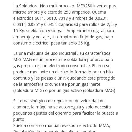
La Soldadora Neo multiproceso IME9250 inverter para
microalambre y electrodo 250 amperios. Quema
electrodos 6011, 6013, 7018 y almbres de 0.023″,
0.031″, 0.035″ y 0.045″. Capacidad para rollos de 2, 5 y
15 Kg. suelda con y sin gas. Amperímetro digital para
amperaje y voltaje , interruptor de flujo de gas, bajo
consumo eléctrico, pesa tan solo 35 Kg.
Es una máquina de uso industrial , su característica
MIG MAG es un proceso de soldadura por arco bajo
gas protector con electrodo consumible. El arco se
produce mediante un electrodo formado por un hilo
continuo y las piezas a unir, quedando este protegido
de la atmósfera circundante por un gas inerte
(soldadura MIG) o por un gas activo (soldadura MAG)
Sistema sinérgico de regulación de velocidad de
alambre, la máquina se autorregula y solo necesita
pequeños ajustes del operario para facilitar la puesta a
punto
Suelda con arco manual revestido electrodo MMA,
Regulación de amperaje de infinitos puntos