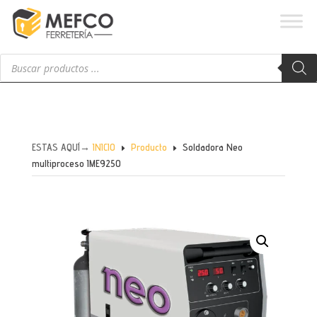
Búsqueda
de
productos
ESTAS AQUÍ→
INICIO
Producto
Soldadora Neo
E
E
multiproceso IME9250