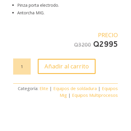
Pinza porta electrodo.
Antorcha MIG.
PRECIO
El
El
Q
2995
Q
3200
precio
pre
original
act
SOLDADORA
era:
es:
Añadir al carrito
MULTIPROCESO
Q3200.
Q29
ELITE
MP130
Categoría:
Elite
|
Equipos de soldadura
|
Equipos
cantidad
Mig
|
Equipos Multiprocesos