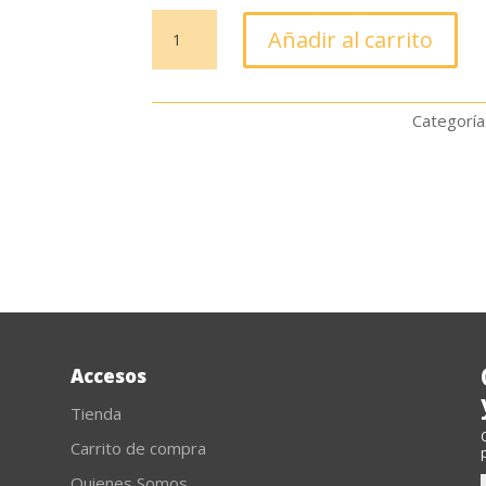
Rueda
Añadir al carrito
Flap
de
Lija
Categoría
115x20xM14
G80
cantidad
Accesos
Tienda
Carrito de compra
Quienes Somos