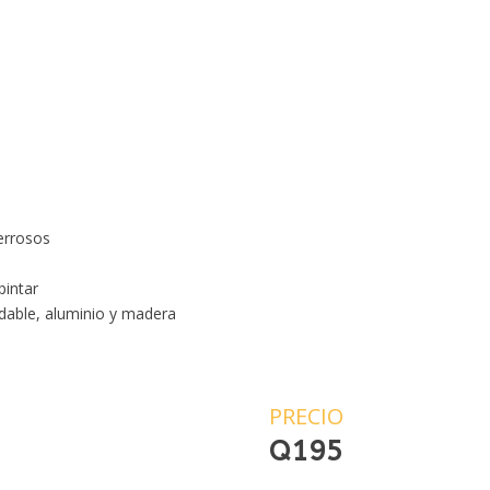
errosos
pintar
idable, aluminio y madera
PRECIO
Q
195