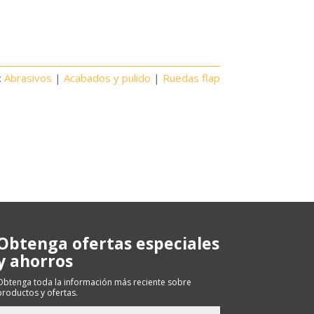
:
Abrasivos
|
Acabados y pulido
|
Ruedas flap
Obtenga ofertas especiales
y ahorros
Obtenga toda la información más reciente sobre
productos y ofertas.