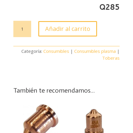
Q
285
Tobera
Añadir al carrito
para
plasma
Hypertherm
Categoría:
Consumibles
|
Consumibles plasma
|
220854
Toberas
cantidad
También te recomendamos…