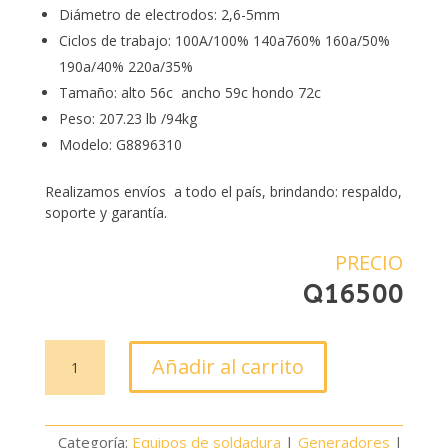
Diámetro de electrodos: 2,6-5mm
Ciclos de trabajo: 100A/100% 140a760% 160a/50%
190a/40% 220a/35%
Tamaño: alto 56c ancho 59c hondo 72c
Peso: 207.23 lb /94kg
Modelo: G8896310
Realizamos envíos a todo el país, brindando: respaldo,
soporte y garantía.
PRECIO
Q
16500
GENERADOR
Añadir al carrito
SOLDADOR
HERON
220Amp
Categoría:
Equipos de soldadura
|
Generadores
|
cantidad