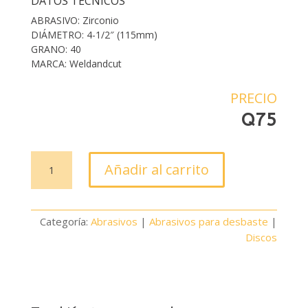
DATOS TÉCNICOS
ABRASIVO: Zirconio
DIÁMETRO: 4-1/2″ (115mm)
GRANO: 40
MARCA: Weldandcut
PRECIO
Q
75
Disco
Añadir al carrito
Flap
curvo
zirconio
Categoría:
Abrasivos
|
Abrasivos para desbaste
|
G40
Discos
cantidad