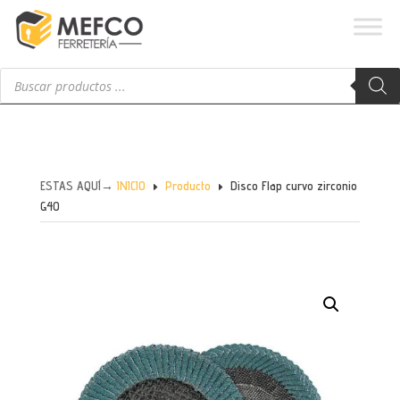
Búsqueda
de
productos
ESTAS AQUÍ→
INICIO
Producto
Disco Flap curvo zirconio
E
E
G40