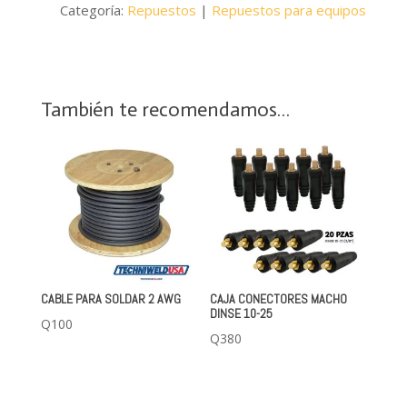
Categoría:
Repuestos
|
Repuestos para equipos
35-
50
cantidad
También te recomendamos…
CABLE PARA SOLDAR 2 AWG
CAJA CONECTORES MACHO
DINSE 10-25
Q
100
Q
380