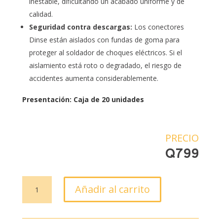
inestable, dificultando un acabado uniforme y de
calidad.
Seguridad contra descargas:
Los conectores
Dinse están aislados con fundas de goma para
proteger al soldador de choques eléctricos. Si el
aislamiento está roto o degradado, el riesgo de
accidentes aumenta considerablemente.
Presentación: Caja de 20 unidades
PRECIO
Q
799
Caja
Añadir al carrito
conectores
macho
DINSE