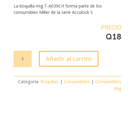
La boquilla mig T-A039CH forma parte de los
consumibles Miller de la serie Acculock S
PRECIO
Q
18
Boquilla
Añadir al carrito
Mig
P/MDX250
T-
Categoría:
Boquillas
|
Consumibles
|
Consumibles
A039CH
Mig
cantidad