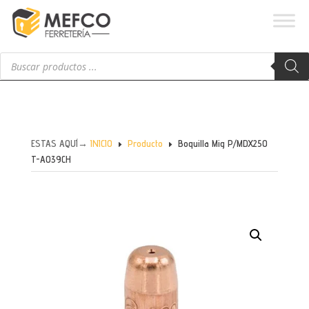
Búsqueda
de
productos
ESTAS AQUÍ→
INICIO
Producto
Boquilla Mig P/MDX250
E
E
T-A039CH