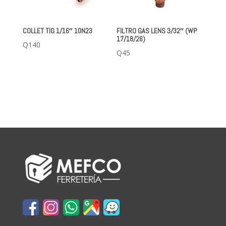
COLLET TIG 1/16″ 10N23
FILTRO GAS LENS 3/32″ (WP
17/18/26)
Q
140
Q
45