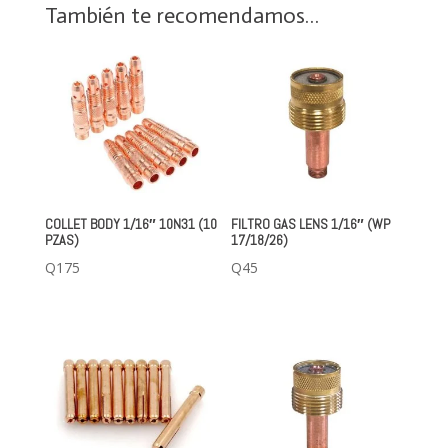
También te recomendamos…
COLLET BODY 1/16″ 10N31 (10
FILTRO GAS LENS 1/16″ (WP
PZAS)
17/18/26)
Q
175
Q
45