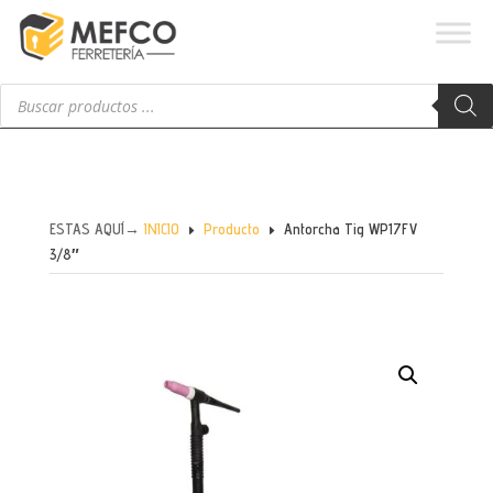
Búsqueda
de
productos
ESTAS AQUÍ→
INICIO
Producto
Antorcha Tig WP17FV
E
E
3/8″