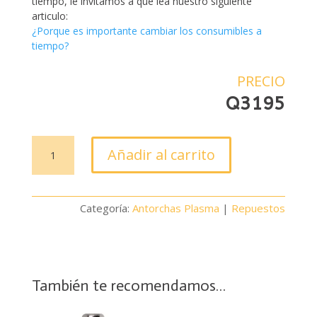
tiempo, le invitamos a que lea nuestro siguiente
articulo:
¿Porque es importante cambiar los consumibles a
tiempo?
PRECIO
Q
3195
Antorcha
Añadir al carrito
plasma
IPX62
cantidad
Categoría:
Antorchas Plasma
|
Repuestos
También te recomendamos…