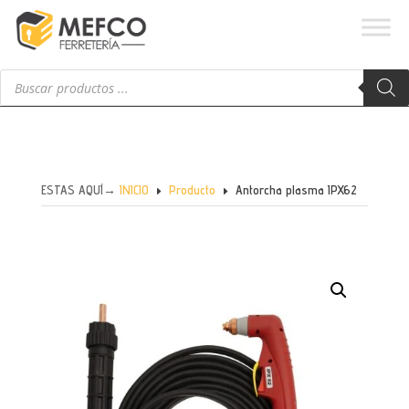
Búsqueda
de
productos
ESTAS AQUÍ→
INICIO
Producto
Antorcha plasma IPX62
E
E